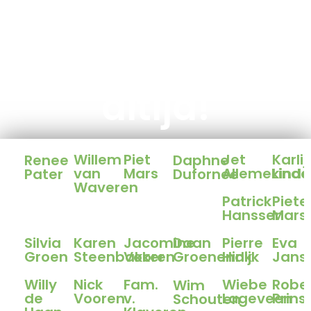
Bake for Life
kan nog
altijd!
Willem
Piet
Jet
Karlij
Renee
Daphne
van
Mars
Allemekinde
Linde
Pater
Dufornee
Waveren
Patrick
Piete
Hanssen
Mars
Silvia
Karen
Jacomine
Daan
Pierre
Eva
Groen
Steenbakker
Vooren
Groenendijk
Hink
Jans
Willy
Nick
Fam.
Wiebe
Robe
Wim
de
Vooren
v.
Lageveen
Prins
Schouten