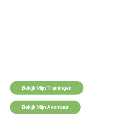
Ik ben Robert Vooren, woon in Leusden, getrouwd, 1
zoon en werkzaam bij Bake Five.
Op 31 oktober 2021, 1 week na mijn 50ste
verjaardag, ben ik de uitdaging aan gegaan om
samen met nog 13 andere deelnemers in 6 dagen, op
de mountainbike, 350km te fietsen door Oeganda.
Tijdens deze tocht, bergachtig landschap en
onverharde wegen, gaan we diverse projecten
bezoeken die door het harde werk van de stichting
Bake For Life tot stand zijn gekomen.
Bekijk Mijn Trainingen
Bekijk Mijn Avontuur