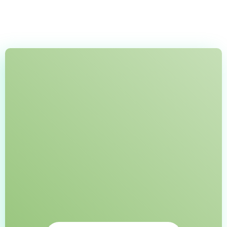
Bake it Smart & Simple
BISS PROJECTEN
In de eerste BISS-fase leren de deelnemers bakken
zonder elektriciteit en stromend water. Kansarmen
kunnen na een korte opleiding direct aan de slag en
een inkomen genereren met het bakken van diverse
producten met een frituurpan. In fase 2 van ons
micro-credietprogramma leert men te bakken met een
houtgestookte oven.