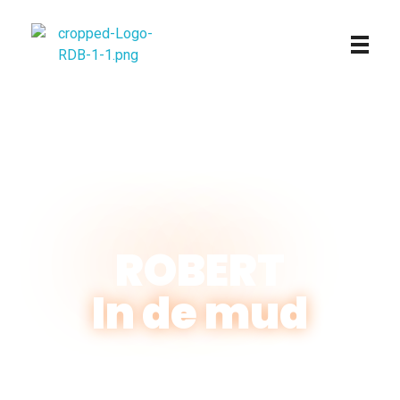
Robert in de mud
Robert in de mud
ROBERT
In de mud
Help mee voor een beter
bestaan