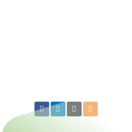
Ons doel
Bake for Life geeft kwetsbare mensen de
mogelijkheid om via werk en opleiding te ontsnappen
uit de armoede. Zo krijgen zij een kans op een
mooie(re) toekomst!
Hiervoor is geld nodig, Onze doelstelling is om de
stichting aan het einde van onze challenge een
cheque te kunnen overhandigen met de waarde
van
minimaal 35.000 euro.
Elke deelnemer zal zijn
uiterste best doen om dit doel bij elkaar te fietsen.
Ook ik vraag je om een vrijwillige bijdrage te storten
om ons doel te bereiken. Alvast mijn hartelijke dank
hiervoor.