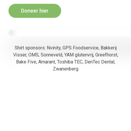
Doneer hier
Shirt sponsors: Nvinity, GPS Foodservice, Bakkerij
Visser, OMS, Sonneveld, YAM glutenvrij, Greefhorst,
Bake Five, Amarant, Toshiba TEC, DenTec Dental,
Zwanenberg
Help jij mee?
Doneren kan door:
Vrijblijvend een bedrag te storten met de
“Doneer hier”
knop,
Vermeld a.u.b. bij jouw donatie je naam en email.